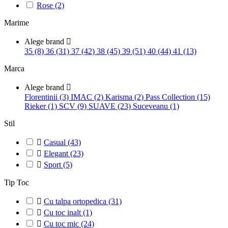
Rose
(2)
Marime
Alege brand

35 (8)
36 (31)
37 (42)
38 (45)
39 (51)
40 (44)
41 (13)
Marca
Alege brand

Florentinii (3)
IMAC (2)
Karisma (2)
Pass Collection (15)
Rieker (1)
SCV (9)
SUAVE (23)
Suceveanu (1)
Stil

Casual
(43)

Elegant
(23)

Sport
(5)
Tip Toc

Cu talpa ortopedica
(31)

Cu toc inalt
(1)

Cu toc mic
(24)