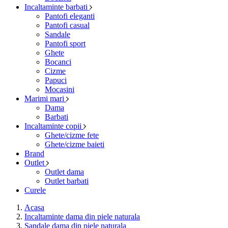
Incaltaminte barbati
Pantofi eleganti
Pantofi casual
Sandale
Pantofi sport
Ghete
Bocanci
Cizme
Papuci
Mocasini
Marimi mari
Dama
Barbati
Incaltaminte copii
Ghete/cizme fete
Ghete/cizme baieti
Brand
Outlet
Outlet dama
Outlet barbati
Curele
Acasa
Incaltaminte dama din piele naturala
Sandale dama din piele naturala