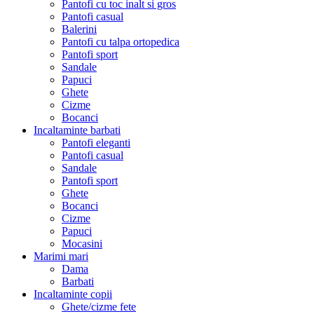
Pantofi cu toc inalt si gros
Pantofi casual
Balerini
Pantofi cu talpa ortopedica
Pantofi sport
Sandale
Papuci
Ghete
Cizme
Bocanci
Incaltaminte barbati
Pantofi eleganti
Pantofi casual
Sandale
Pantofi sport
Ghete
Bocanci
Cizme
Papuci
Mocasini
Marimi mari
Dama
Barbati
Incaltaminte copii
Ghete/cizme fete