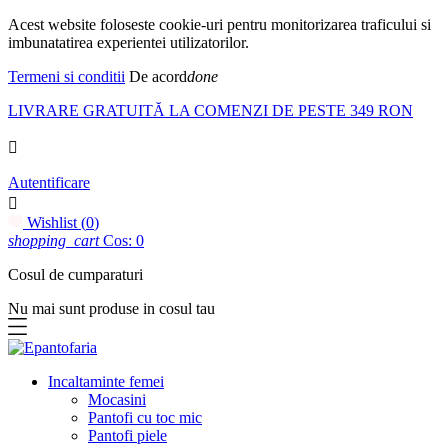
Acest website foloseste cookie-uri pentru monitorizarea traficului si
imbunatatirea experientei utilizatorilor.
Termeni si conditii
De acord
done
LIVRARE GRATUITĂ LA COMENZI DE PESTE 349 RON

Autentificare

Wishlist (
0
)
shopping_cart
Cos: 0
Cosul de cumparaturi
Nu mai sunt produse in cosul tau
Incaltaminte femei
Mocasini
Pantofi cu toc mic
Pantofi piele