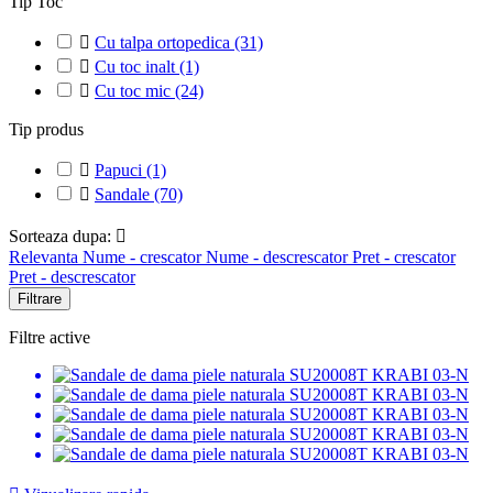
Tip Toc

Cu talpa ortopedica
(31)

Cu toc inalt
(1)

Cu toc mic
(24)
Tip produs

Papuci
(1)

Sandale
(70)
Sorteaza dupa:

Relevanta
Nume - crescator
Nume - descrescator
Pret - crescator
Pret - descrescator
Filtrare
Filtre active