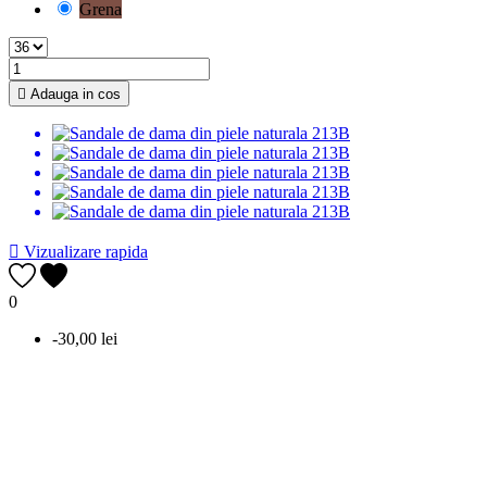
Grena

Adauga in cos

Vizualizare rapida
0
-30,00 lei