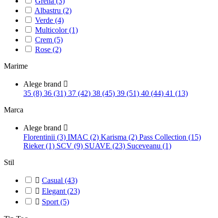
Grena
(3)
Albastru
(2)
Verde
(4)
Multicolor
(1)
Crem
(5)
Rose
(2)
Marime
Alege brand

35 (8)
36 (31)
37 (42)
38 (45)
39 (51)
40 (44)
41 (13)
Marca
Alege brand

Florentinii (3)
IMAC (2)
Karisma (2)
Pass Collection (15)
Rieker (1)
SCV (9)
SUAVE (23)
Suceveanu (1)
Stil

Casual
(43)

Elegant
(23)

Sport
(5)