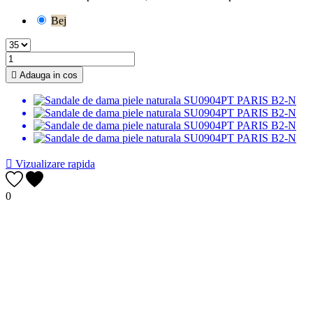
Bej

Adauga in cos

Vizualizare rapida
0