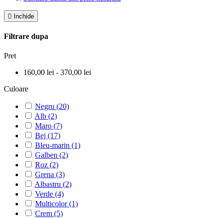

Inchide
Filtrare dupa
Pret
160,00 lei - 370,00 lei
Culoare
Negru
(20)
Alb
(2)
Maro
(7)
Bej
(17)
Bleu-marin
(1)
Galben
(2)
Roz
(2)
Grena
(3)
Albastru
(2)
Verde
(4)
Multicolor
(1)
Crem
(5)