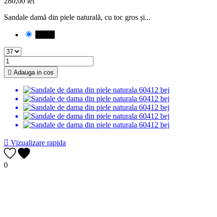
280,00 lei
Sandale damă din piele naturală, cu toc gros și...
Negru

Adauga in cos

Vizualizare rapida
0