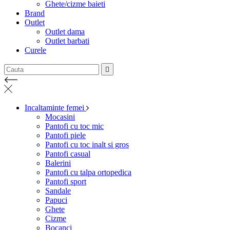
Ghete/cizme baieti
Brand
Outlet
Outlet dama
Outlet barbati
Curele

Incaltaminte femei
Mocasini
Pantofi cu toc mic
Pantofi piele
Pantofi cu toc inalt si gros
Pantofi casual
Balerini
Pantofi cu talpa ortopedica
Pantofi sport
Sandale
Papuci
Ghete
Cizme
Bocanci