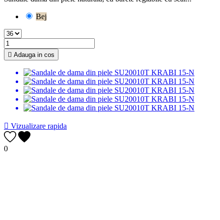
Bej

Adauga in cos

Vizualizare rapida
0